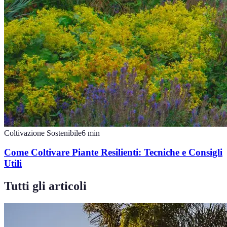
Coltivazione Sostenibile
6
min
Come Coltivare Piante Resilienti: Tecniche e Consigli
Utili
Tutti gli articoli