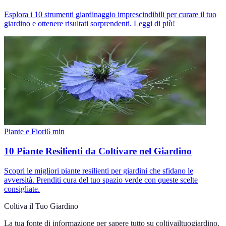
Esplora i 10 strumenti giardinaggio imprescindibili per curare il tuo
giardino e ottenere risultati sorprendenti. Leggi di più!
Piante e Fiori
6
min
10 Piante Resilienti da Coltivare nel Giardino
Scopri le migliori piante resilienti per giardini che sfidano le
avversità. Prenditi cura del tuo spazio verde con queste scelte
consigliate.
Coltiva il Tuo Giardino
La tua fonte di informazione per sapere tutto su
coltivailtuogiardino
.