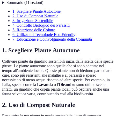
Sommario
(
11
sezioni
)
1. Scegliere Piante Autoctone
2. Uso di Compost Naturale
3. Irrigazione Sostenibile
4. Controllo Biologico dei Parassiti
5. Rotazione delle Colture
6. Utilizzo di Tecnologie Eco-Friendly
7. Educazione e Coinvolgimento della Comunità
1. Scegliere Piante Autoctone
Coltivare piante da giardino sostenibili inizia dalla scelta delle specie
giuste. Le piante autoctone sono quelle che si sono adattate nel
tempo all'ambiente locale. Queste piante non richiedono particolari
cure, sono più resistenti alle malattie e ai parassiti e spesso
necessitano di meno acqua rispetto ad altre specie. Per esempio, in
Italia, specie come la
Lavanda
o l'
Oleandro
sono ottime scelte.
Infatti, un giardino che ospita piante locali può ospitare anche una
fauna selvatica varia, contribuendo così alla biodiversità.
2. Uso di Compost Naturale
Per nutrire le tue piante in modo sostenibile, l'uso di compost