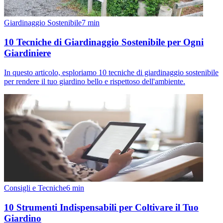
Giardinaggio Sostenibile
7
min
10 Tecniche di Giardinaggio Sostenibile per Ogni
Giardiniere
In questo articolo, esploriamo 10 tecniche di giardinaggio sostenibile
per rendere il tuo giardino bello e rispettoso dell'ambiente.
Consigli e Tecniche
6
min
10 Strumenti Indispensabili per Coltivare il Tuo
Giardino