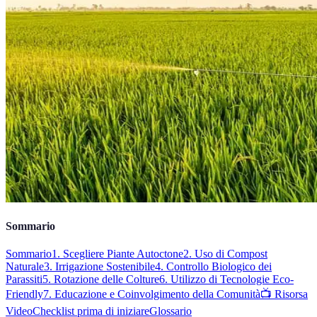
Sommario
Sommario
1. Scegliere Piante Autoctone
2. Uso di Compost
Naturale
3. Irrigazione Sostenibile
4. Controllo Biologico dei
Parassiti
5. Rotazione delle Colture
6. Utilizzo di Tecnologie Eco-
Friendly
7. Educazione e Coinvolgimento della Comunità
📺 Risorsa
Video
Checklist prima di iniziare
Glossario