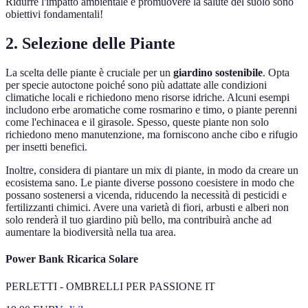
Ridurre l'impatto ambientale e promuovere la salute del suolo sono
obiettivi fondamentali!
2. Selezione delle Piante
La scelta delle piante è cruciale per un
giardino sostenibile
. Opta
per specie autoctone poiché sono più adattate alle condizioni
climatiche locali e richiedono meno risorse idriche. Alcuni esempi
includono erbe aromatiche come rosmarino e timo, o piante perenni
come l'echinacea e il girasole. Spesso, queste piante non solo
richiedono meno manutenzione, ma forniscono anche cibo e rifugio
per insetti benefici.
Inoltre, considera di piantare un mix di piante, in modo da creare un
ecosistema sano. Le piante diverse possono coesistere in modo che
possano sostenersi a vicenda, riducendo la necessità di pesticidi e
fertilizzanti chimici. Avere una varietà di fiori, arbusti e alberi non
solo renderà il tuo giardino più bello, ma contribuirà anche ad
aumentare la biodiversità nella tua area.
Power Bank Ricarica Solare
PERLETTI - OMBRELLI PER PASSIONE IT