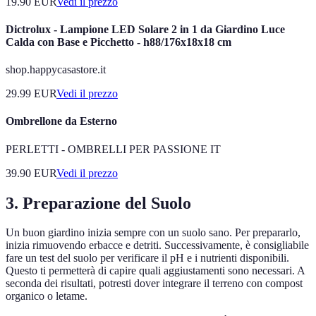
19.90
EUR
Vedi il prezzo
Dictrolux - Lampione LED Solare 2 in 1 da Giardino Luce
Calda con Base e Picchetto - h88/176x18x18 cm
shop.happycasastore.it
29.99
EUR
Vedi il prezzo
Ombrellone da Esterno
PERLETTI - OMBRELLI PER PASSIONE IT
39.90
EUR
Vedi il prezzo
3. Preparazione del Suolo
Un buon giardino inizia sempre con un suolo sano. Per prepararlo,
inizia rimuovendo erbacce e detriti. Successivamente, è consigliabile
fare un test del suolo per verificare il pH e i nutrienti disponibili.
Questo ti permetterà di capire quali aggiustamenti sono necessari. A
seconda dei risultati, potresti dover integrare il terreno con compost
organico o letame.