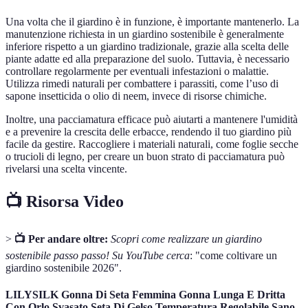
Una volta che il giardino è in funzione, è importante mantenerlo. La
manutenzione richiesta in un giardino sostenibile è generalmente
inferiore rispetto a un giardino tradizionale, grazie alla scelta delle
piante adatte ed alla preparazione del suolo. Tuttavia, è necessario
controllare regolarmente per eventuali infestazioni o malattie.
Utilizza rimedi naturali per combattere i parassiti, come l’uso di
sapone insetticida o olio di neem, invece di risorse chimiche.
Inoltre, una pacciamatura efficace può aiutarti a mantenere l'umidità
e a prevenire la crescita delle erbacce, rendendo il tuo giardino più
facile da gestire. Raccogliere i materiali naturali, come foglie secche
o trucioli di legno, per creare un buon strato di pacciamatura può
rivelarsi una scelta vincente.
📺 Risorsa Video
>
📺 Per andare oltre:
Scopri come realizzare un giardino
sostenibile passo passo! Su YouTube cerca
: "come coltivare un
giardino sostenibile 2026".
LILYSILK Gonna Di Seta Femmina Gonna Lunga E Dritta
Con Orlo Svasato Seta Di Gelso Temperatura Regolabile Sano