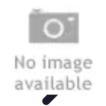
Coltiva il Tuo Giardino
Coltivazione Sostenibile
Piante Aromatiche
Tecniche di
Coltivazione
Coltivazione
Giardinaggio Sostenibile
Coltiva il Tuo Giardino