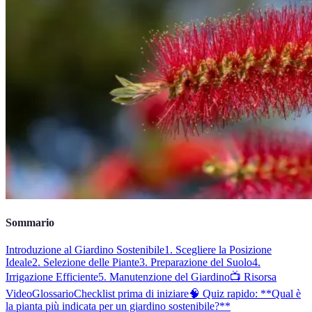
Sommario
Introduzione al Giardino Sostenibile
1. Scegliere la Posizione
Ideale
2. Selezione delle Piante
3. Preparazione del Suolo
4.
Irrigazione Efficiente
5. Manutenzione del Giardino
📺 Risorsa
Video
Glossario
Checklist prima di iniziare
🧠 Quiz rapido: **Qual è
la pianta più indicata per un giardino sostenibile?**