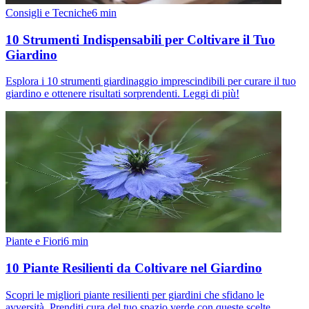
Consigli e Tecniche
6
min
10 Strumenti Indispensabili per Coltivare il Tuo
Giardino
Esplora i 10 strumenti giardinaggio imprescindibili per curare il tuo
giardino e ottenere risultati sorprendenti. Leggi di più!
Piante e Fiori
6
min
10 Piante Resilienti da Coltivare nel Giardino
Scopri le migliori piante resilienti per giardini che sfidano le
avversità. Prenditi cura del tuo spazio verde con queste scelte