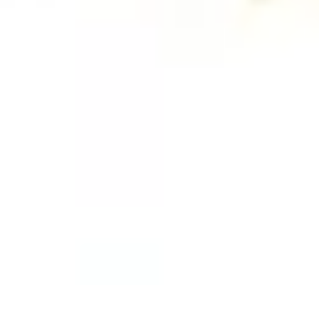
Coltiva il Tuo Giardino
Coltivazione Sostenibile
Piante Aromatiche
Tecniche di Coltivazione
Co
Coltiva il Tuo Giardino