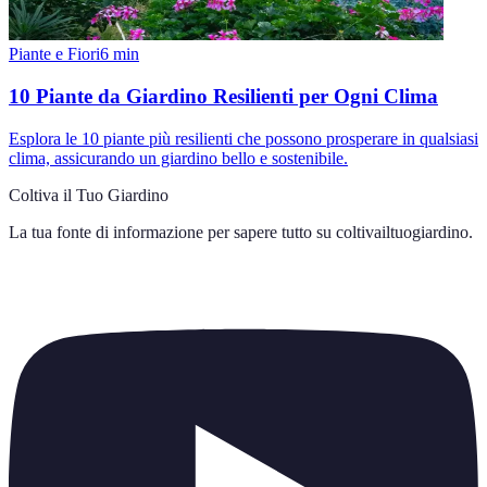
Piante e Fiori
6
min
10 Piante da Giardino Resilienti per Ogni Clima
Esplora le 10 piante più resilienti che possono prosperare in qualsiasi
clima, assicurando un giardino bello e sostenibile.
Coltiva il Tuo Giardino
La tua fonte di informazione per sapere tutto su
coltivailtuogiardino
.