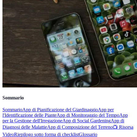
Sommario
Sommario
App di Pianificazione del Giardinaggio
App per
l'Identificazione delle Piante
App di Monitoraggio del Tempo
App
per la Gestione dell'Irregazione
App di Social Gardening
App di
Diagnosi delle Malattie
App di Composizione del Terreno
📺 Risorsa
Video
Riepilogo sotto forma di checklist
Glossario