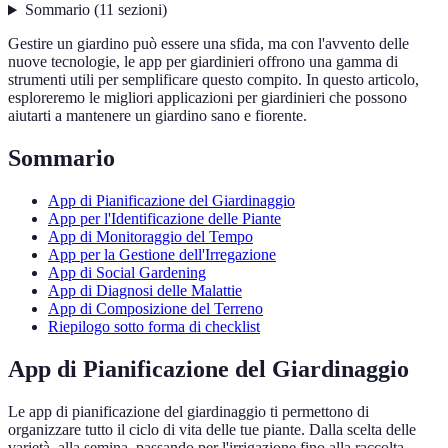
Sommario
(
11
sezioni
)
Gestire un giardino può essere una sfida, ma con l'avvento delle
nuove tecnologie, le app per giardinieri offrono una gamma di
strumenti utili per semplificare questo compito. In questo articolo,
esploreremo le migliori applicazioni per giardinieri che possono
aiutarti a mantenere un giardino sano e fiorente.
Sommario
App di Pianificazione del Giardinaggio
App per l'Identificazione delle Piante
App di Monitoraggio del Tempo
App per la Gestione dell'Irregazione
App di Social Gardening
App di Diagnosi delle Malattie
App di Composizione del Terreno
Riepilogo sotto forma di checklist
App di Pianificazione del Giardinaggio
Le app di pianificazione del giardinaggio ti permettono di
organizzare tutto il ciclo di vita delle tue piante. Dalla scelta delle
varietà, alla semina, passando per l'irrigazione fino alla raccolta.