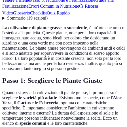
Tenere a Mente
Passo 5: Nutrizione e Fertilizzazione
Guida alla
Fertilizzazione
Errori Comuni in Nutrizione
📺 Risorsa
Video
Glossario
Checklist
Quiz Rapido
Sommario
(
19
sezioni
)
La
coltivazione di piante grasse
, o
succulente
, è un'arte che unisce
l'estetica alla praticità. Queste piante, note per la loro capacità di
immagazzinare acqua, sono ideali per coloro che desiderano un
giardino o una casa verde ma con poco impegno nella
manutenzione. Le piante grasse provengono da ambienti aridi e caldi
e si sono adattate per sopravvivere in condizioni di scarso apporto
idrico. La loro popolarità è in costante crescita, non solo per la loro
bellezza unica ma anche per la loro resilienza. Inoltre, quanto più si
conoscono, tanto meglio si possono gestire.
Passo 1: Scegliere le Piante Giuste
Quando si avvia la coltivazione di piante grasse, il primo passo è
scegliere
le varietà più adatte
. Esistono molte specie, come l'
Aloe
Vera
, il
Cactus
e le
Echeveria
, ognuna con caratteristiche
specifiche. È importante considerare l'ambiente in cui verranno
coltivate: interne o esterne? La durata dell'esposizione al sole e le
temperature possono influenzare notevolmente la scelta. Ecco un
elenco di
specie comuni
e le loro caratteristiche: