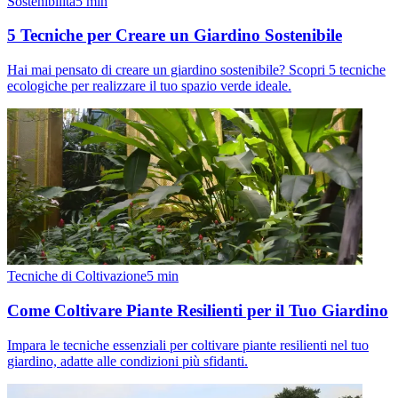
Sostenibilità
5
min
5 Tecniche per Creare un Giardino Sostenibile
Hai mai pensato di creare un giardino sostenibile? Scopri 5 tecniche
ecologiche per realizzare il tuo spazio verde ideale.
Tecniche di Coltivazione
5
min
Come Coltivare Piante Resilienti per il Tuo Giardino
Impara le tecniche essenziali per coltivare piante resilienti nel tuo
giardino, adatte alle condizioni più sfidanti.