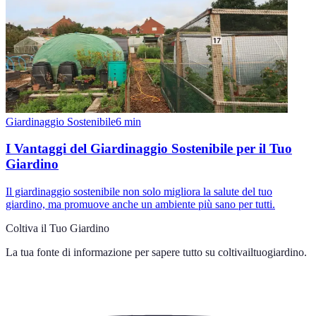
Giardinaggio Sostenibile
6
min
I Vantaggi del Giardinaggio Sostenibile per il Tuo
Giardino
Il giardinaggio sostenibile non solo migliora la salute del tuo
giardino, ma promuove anche un ambiente più sano per tutti.
Coltiva il Tuo Giardino
La tua fonte di informazione per sapere tutto su
coltivailtuogiardino
.