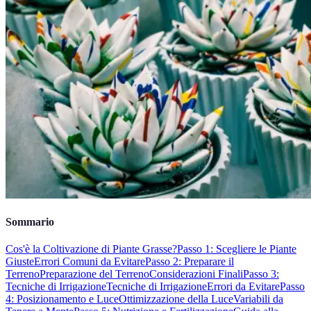
Sommario
Cos'è la Coltivazione di Piante Grasse?
Passo 1: Scegliere le Piante
Giuste
Errori Comuni da Evitare
Passo 2: Preparare il
Terreno
Preparazione del Terreno
Considerazioni Finali
Passo 3:
Tecniche di Irrigazione
Tecniche di Irrigazione
Errori da Evitare
Passo
4: Posizionamento e Luce
Ottimizzazione della Luce
Variabili da