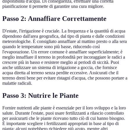
disponibilità d'acqua. Di conseguenza, effettuare una corretta
pianificazione ti permette di garantire una cura migliore.
Passo 2: Annaffiare Correttamente
D'estate, l'irrigazione è cruciale. La frequenza e la quantità di acqua
dipendono dall'area geografica, dal tipo di pianta e dalle condizioni
meteorologiche. È consigliato annaffiare al mattino presto o alla sera
quando le temperature sono più basse, riducendo così
l'evaporazione. Un errore comune è annaffiare superficialmente; è
meglio innaffiare il terreno in profondità per incoraggiare le radici a
crescere più in basso e resistere meglio ai periodi di siccità. Puoi
anche utilizzare un sistema di irrigazione a goccia, che fornisce
acqua diretta al terreno senza perdite eccessive. Assicurati che il
terreno dreni bene per evitare ristagni d'acqua, che possono portare a
malattie radicali.
Passo 3: Nutrire le Piante
Fornire nutrienti alle piante è essenziale per il loro sviluppo e la loro
salute. Durante l'estate, puoi usare fertilizzanti a rilascio controllato
per assicurarti che le piante ricevano tutto ciò di cui hanno bisogno.
È importante scegliere i fertilizzanti appropriati in base al tipo di
pianta: alcuni potrebbero richiedere più azoto, mentre altri