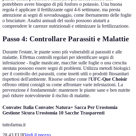
potrebbero avere bisogno di più fosforo o potassio. Una buona
regola è applicare il fertilizzante ogni 4-6 settimane, ma presta
attenzione ai segni di sovradosaggio, come ibernamento delle foglie
o bruciature. Analisi annuali del suolo possono aiutarti a
comprendere le carenze nutrizionali e ottimizzare la fertilizzazione.
Passo 4: Controllare Parassiti e Malattie
Durante l'estate, le piante sono più vulnerabili ai parassiti e alle
malattie. Effettua controlli regolari per identificare segni di
infestazione - foglie masticate, macchie sulle foglie o una crescita
stentata possono essere segni di problemi. Utilizza metodi biologici
per il controllo dei parassiti, come insetti utili o prodotti fitosanitari
rispettosi dell'ambiente. Risorse online come l'
UFC-Que Choisir
offrono ottimi consigli su come affrontare varie infestazioni. La
prevenzione è fondamentale: mantenere le piante sane e ben nutrite
può ridurre notevolmente il rischio di malattie.
Convatec Italia Convatec Natura+ Sacca Per Urostomia
Gestione Sicura Urostomia 10 Sacche Trasparenti
tuttofarma.it
28.43
EUR
Vedi il prezzo