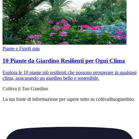
Piante e Fiori
6
min
10 Piante da Giardino Resilienti per Ogni Clima
Esplora le 10 piante più resilienti che possono prosperare in qualsiasi
clima, assicurando un giardino bello e sostenibile.
Coltiva il Tuo Giardino
La tua fonte di informazione per sapere tutto su
coltivailtuogiardino
.