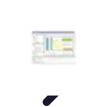
Coltiva il Tuo Giardino
Coltivazione Sostenibile
Piante Aromatiche
Tecniche di
Coltivazione
Coltivazione
Giardinaggio Sostenibile
Coltiva il Tuo Giardino