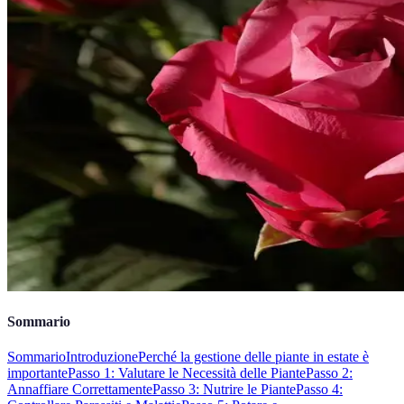
Sommario
Sommario
Introduzione
Perché la gestione delle piante in estate è
importante
Passo 1: Valutare le Necessità delle Piante
Passo 2:
Annaffiare Correttamente
Passo 3: Nutrire le Piante
Passo 4: