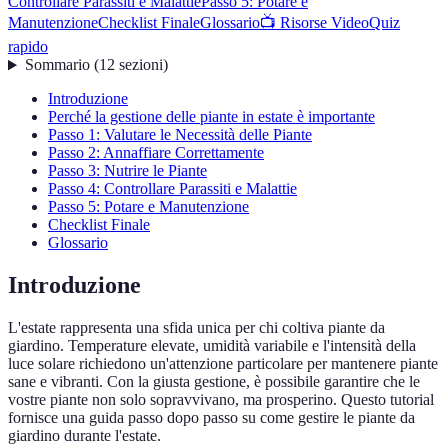
Controllare Parassiti e Malattie
Passo 5: Potare e
Manutenzione
Checklist Finale
Glossario
📺 Risorse Video
Quiz
rapido
Sommario
(
12
sezioni
)
Introduzione
Perché la gestione delle piante in estate è importante
Passo 1: Valutare le Necessità delle Piante
Passo 2: Annaffiare Correttamente
Passo 3: Nutrire le Piante
Passo 4: Controllare Parassiti e Malattie
Passo 5: Potare e Manutenzione
Checklist Finale
Glossario
Introduzione
L'estate rappresenta una sfida unica per chi coltiva piante da
giardino. Temperature elevate, umidità variabile e l'intensità della
luce solare richiedono un'attenzione particolare per mantenere piante
sane e vibranti. Con la giusta gestione, è possibile garantire che le
vostre piante non solo sopravvivano, ma prosperino. Questo tutorial
fornisce una guida passo dopo passo su come gestire le piante da
giardino durante l'estate.