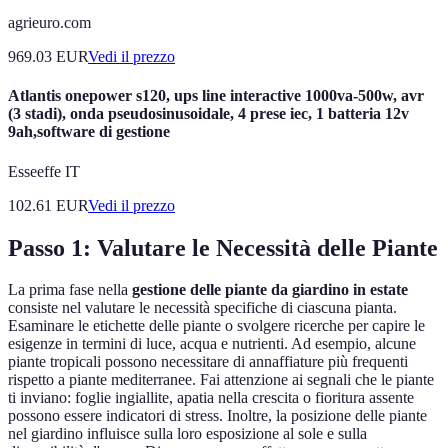
agrieuro.com
969.03
EUR
Vedi il prezzo
Atlantis onepower s120, ups line interactive 1000va-500w, avr
(3 stadi), onda pseudosinusoidale, 4 prese iec, 1 batteria 12v
9ah,software di gestione
Esseeffe IT
102.61
EUR
Vedi il prezzo
Passo 1: Valutare le Necessità delle Piante
La prima fase nella
gestione delle piante da giardino in estate
consiste nel valutare le necessità specifiche di ciascuna pianta.
Esaminare le etichette delle piante o svolgere ricerche per capire le
esigenze in termini di luce, acqua e nutrienti. Ad esempio, alcune
piante tropicali possono necessitare di annaffiature più frequenti
rispetto a piante mediterranee. Fai attenzione ai segnali che le piante
ti inviano: foglie ingiallite, apatia nella crescita o fioritura assente
possono essere indicatori di stress. Inoltre, la posizione delle piante
nel giardino influisce sulla loro esposizione al sole e sulla