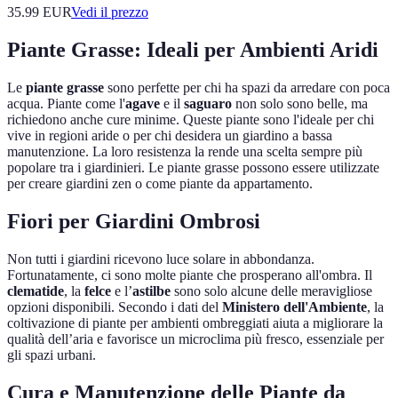
35.99
EUR
Vedi il prezzo
Piante Grasse: Ideali per Ambienti Aridi
Le
piante grasse
sono perfette per chi ha spazi da arredare con poca
acqua. Piante come l'
agave
e il
saguaro
non solo sono belle, ma
richiedono anche cure minime. Queste piante sono l'ideale per chi
vive in regioni aride o per chi desidera un giardino a bassa
manutenzione. La loro resistenza la rende una scelta sempre più
popolare tra i giardinieri. Le piante grasse possono essere utilizzate
per creare giardini zen o come piante da appartamento.
Fiori per Giardini Ombrosi
Non tutti i giardini ricevono luce solare in abbondanza.
Fortunatamente, ci sono molte piante che prosperano all'ombra. Il
clematide
, la
felce
e l’
astilbe
sono solo alcune delle meravigliose
opzioni disponibili. Secondo i dati del
Ministero dell'Ambiente
, la
coltivazione di piante per ambienti ombreggiati aiuta a migliorare la
qualità dell’aria e favorisce un microclima più fresco, essenziale per
gli spazi urbani.
Cura e Manutenzione delle Piante da