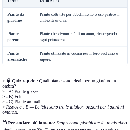
Terme
Definizione
Piante da
Piante coltivate per abbellimento o uso pratico in
giardino
ambienti esterni.
Piante
Piante che vivono più di un anno, riemergendo
perenni
ogni primavera.
Piante
Piante utilizzate in cucina per il loro profumo e
aromatiche
sapore.
>
🧠 Quiz rapido :
Quali piante sono ideali per un giardino in
ombra?
> - A) Piante grasse
> - B) Felci
> - C) Piante annuali
>
Risposta : B — Le felci sono tra le migliori opzioni per i giardini
ombrosi.
📺 Per andare più lontano:
Scopri come pianificare il tuo giardino
ideale
cercando su YouTube: