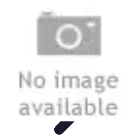
Coltiva il Tuo Giardino
Coltivazione Sostenibile
Piante Aromatiche
Tecniche di
Coltivazione
Coltivazione
Giardinaggio Sostenibile
Coltiva il Tuo Giardino