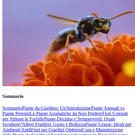
Sommario
Sommario
Piante da Giardino: Un'Introduzione
Piante Annuali vs
Piante Perenni
Le Piante Aromatiche da Non Perdere
Fiori Colorati
per Attirare le Farfalle
Piante Decidue e Sempreverdi: Quale
Scegliere?
Alberi Frutiferi: Gusto e Bellezza
Piante Grasse: Ideali per
Ambienti Aridi
Fiori per Giardini Ombrosi
Cura e Manutenzione