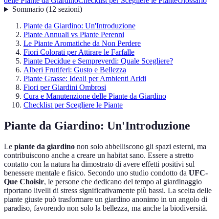
delle Piante da Giardino
Checklist per Scegliere le Piante
Glossario
Sommario
(
12
sezioni
)
Piante da Giardino: Un'Introduzione
Piante Annuali vs Piante Perenni
Le Piante Aromatiche da Non Perdere
Fiori Colorati per Attirare le Farfalle
Piante Decidue e Sempreverdi: Quale Scegliere?
Alberi Frutiferi: Gusto e Bellezza
Piante Grasse: Ideali per Ambienti Aridi
Fiori per Giardini Ombrosi
Cura e Manutenzione delle Piante da Giardino
Checklist per Scegliere le Piante
Piante da Giardino: Un'Introduzione
Le
piante da giardino
non solo abbelliscono gli spazi esterni, ma
contribuiscono anche a creare un habitat sano. Essere a stretto
contatto con la natura ha dimostrato di avere effetti positivi sul
benessere mentale e fisico. Secondo uno studio condotto da
UFC-
Que Choisir
, le persone che dedicano del tempo al giardinaggio
riportano livelli di stress significativamente più bassi. La scelta delle
piante giuste può trasformare un giardino anonimo in un angolo di
paradiso, favorendo non solo la bellezza, ma anche la biodiversità.