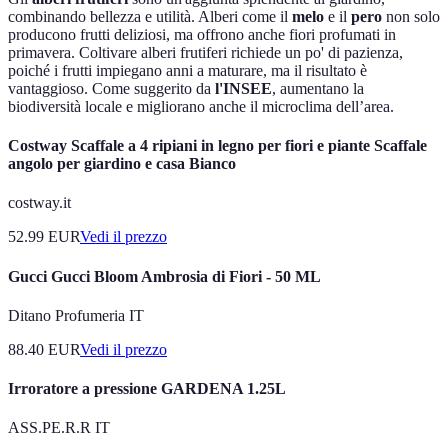
combinando bellezza e utilità. Alberi come il
melo
e il
pero
non solo
producono frutti deliziosi, ma offrono anche fiori profumati in
primavera. Coltivare alberi frutiferi richiede un po' di pazienza,
poiché i frutti impiegano anni a maturare, ma il risultato è
vantaggioso. Come suggerito da
l'INSEE
, aumentano la
biodiversità locale e migliorano anche il microclima dell’area.
Costway Scaffale a 4 ripiani in legno per fiori e piante Scaffale
angolo per giardino e casa Bianco
costway.it
52.99
EUR
Vedi il prezzo
Gucci Gucci Bloom Ambrosia di Fiori - 50 ML
Ditano Profumeria IT
88.40
EUR
Vedi il prezzo
Irroratore a pressione GARDENA 1.25L
ASS.PE.R.R IT