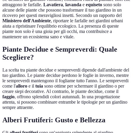
attraggono le farfalle.
Lavatiera
,
lavanda
e
equiseto
sono solo
alcune delle piante che possono trasformare il tuo giardino in un
ricovero per questi meravigliosi insetti. Secondo un rapporto del
Ministero dell'Ambiente
, riportare le farfalle nei giardini urbani
aiuta a ripristinare l'equilibrio ecologico. La presenza di queste
piante non solo è una gioia per gli occhi, ma contribuisce a
mantenere un ecosistema sano e vitale.
Piante Decidue e Sempreverdi: Quale
Scegliere?
La scelta tra piante decidue e sempreverdi dipende dall'ambiente del
tuo giardino. Le piante decidue perdono le foglie in inverno, mentre
le sempreverdi mantengono il fogliame tutto l'anno. Le sempreverdi
come l'
alloro
e il
tuia
sono ottime per schermare il giardino o per
creare siepi decorative. Al contrario, le piante decidue, come il
faggio
, offrono splendidi colori autunnali. In una progettazione
attenta, si possono combinare entrambe le tipologie per un giardino
sempre attraente.
Alberi Frutiferi: Gusto e Bellezza
Gli
alberi frutiferi
sono un'aggiunta splendente al giardino,