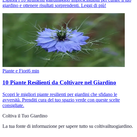
giardino e ottenere risultati sorprendenti. Leggi di più!
Piante e Fiori
6
min
10 Piante Resilienti da Coltivare nel Giardino
Scopri le migliori piante resilienti per giardini che sfidano le
avversità. Prenditi cura del tuo spazio verde con queste scelte
consigliate.
Coltiva il Tuo Giardino
La tua fonte di informazione per sapere tutto su
coltivailtuogiardino
.