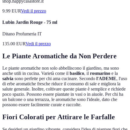
shop.happycasastore.it
9.99
EUR
Vedi il prezzo
Lubin Jardin Rouge - 75 ml
Ditano Profumeria IT
135.00
EUR
Vedi il prezzo
Le Piante Aromatiche da Non Perdere
Le piante aromatiche non solo abbelliscono il giardino, ma sono
anche utili in cucina. Varietà come il
basilico
, il
rosmarino
e la
salvia
sono perfette per chi ama cucinare. Secondo
l'ADEME
, l'uso
di erbe aromatiche fresche riduce il consumo di sale e migliora la
salute generale. Inoltre, coltivare queste piante è semplice e richiede
poco spazio. Possono essere piantate in vasi o in aiuole. Per chi ha
un balcone o una terrazza, le aromatiche sono l'ideale, dato che
possono essere facilmente curate e raccolte.
Fiori Colorati per Attirare le Farfalle
Se desideri un giardino vibrante, considera l'idea di piantare fiori che