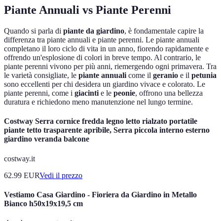
Piante Annuali vs Piante Perenni
Quando si parla di
piante da giardino
, è fondamentale capire la
differenza tra piante annuali e piante perenni. Le piante annuali
completano il loro ciclo di vita in un anno, fiorendo rapidamente e
offrendo un'esplosione di colori in breve tempo. Al contrario, le
piante perenni vivono per più anni, riemergendo ogni primavera. Tra
le varietà consigliate, le
piante annuali
come il
geranio
e il
petunia
sono eccellenti per chi desidera un giardino vivace e colorato. Le
piante perenni, come i
giacinti
e le
peonie
, offrono una bellezza
duratura e richiedono meno manutenzione nel lungo termine.
Costway Serra cornice fredda legno letto rialzato portatile
piante tetto trasparente apribile, Serra piccola interno esterno
giardino veranda balcone
costway.it
62.99
EUR
Vedi il prezzo
Vestiamo Casa Giardino - Fioriera da Giardino in Metallo
Bianco h50x19x19,5 cm