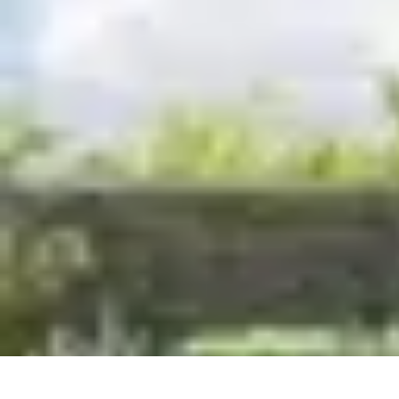
Coltiva il Tuo Giardino
Coltivazione Sostenibile
Piante Aromatiche
Tecniche di Coltivazione
Co
Coltiva il Tuo Giardino