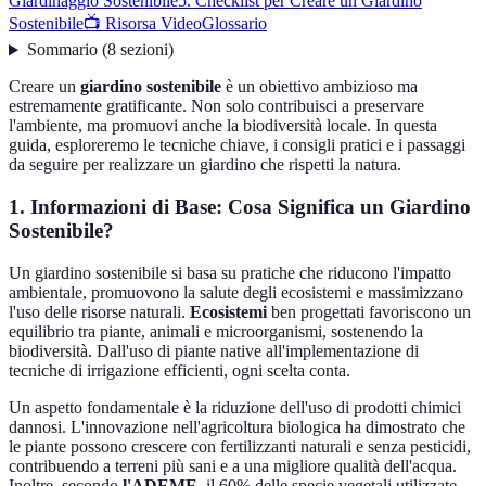
Giardinaggio Sostenibile
5. Checklist per Creare un Giardino
Sostenibile
📺 Risorsa Video
Glossario
Sommario
(
8
sezioni
)
Creare un
giardino sostenibile
è un obiettivo ambizioso ma
estremamente gratificante. Non solo contribuisci a preservare
l'ambiente, ma promuovi anche la biodiversità locale. In questa
guida, esploreremo le tecniche chiave, i consigli pratici e i passaggi
da seguire per realizzare un giardino che rispetti la natura.
1. Informazioni di Base: Cosa Significa un Giardino
Sostenibile?
Un giardino sostenibile si basa su pratiche che riducono l'impatto
ambientale, promuovono la salute degli ecosistemi e massimizzano
l'uso delle risorse naturali.
Ecosistemi
ben progettati favoriscono un
equilibrio tra piante, animali e microorganismi, sostenendo la
biodiversità. Dall'uso di piante native all'implementazione di
tecniche di irrigazione efficienti, ogni scelta conta.
Un aspetto fondamentale è la riduzione dell'uso di prodotti chimici
dannosi. L'innovazione nell'agricoltura biologica ha dimostrato che
le piante possono crescere con fertilizzanti naturali e senza pesticidi,
contribuendo a terreni più sani e a una migliore qualità dell'acqua.
Inoltre, secondo
l'ADEME
, il 60% delle specie vegetali utilizzate