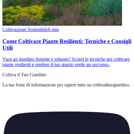
Coltivazione Sostenibile
6
min
Come Coltivare Piante Resilienti: Tecniche e Consigli
Utili
Vuoi un giardino fiorente e robusto? Scopri le tecniche per coltivare
piante resilienti e rendere il tuo spazio verde un successo.
Coltiva il Tuo Giardino
La tua fonte di informazione per sapere tutto su
coltivailtuogiardino
.