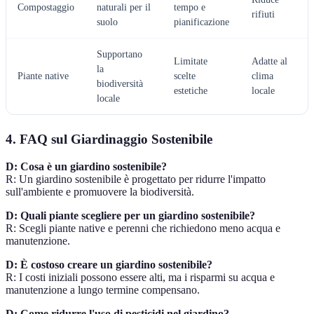
Compostaggio
naturali per il
tempo e
rifiuti
suolo
pianificazione
Supportano
Limitate
Adatte al
la
Piante native
scelte
clima
biodiversità
estetiche
locale
locale
4. FAQ sul Giardinaggio Sostenibile
D: Cosa è un giardino sostenibile?
R: Un giardino sostenibile è progettato per ridurre l'impatto
sull'ambiente e promuovere la biodiversità.
D: Quali piante scegliere per un giardino sostenibile?
R: Scegli piante native e perenni che richiedono meno acqua e
manutenzione.
D: È costoso creare un giardino sostenibile?
R: I costi iniziali possono essere alti, ma i risparmi su acqua e
manutenzione a lungo termine compensano.
D: Come ridurre l'uso di pesticidi nel giardino?