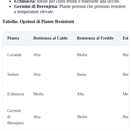
Echinacea
: Ideale per climi freddi e tollerante alla siccità.
Germini di Berenjena
: Piante perenni che possono resistere
a temperature elevate.
Tabella: Opzioni di Piante Resistenti
Pianta
Resistenza al Caldo
Resistenza al Freddo
Esig
Lavanda
Alta
Media
Bass
Sedum
Alta
Bassa
Bass
Echinacea
Media
Alta
Medi
Germini
di
Alta
Media
Bass
Berenjena