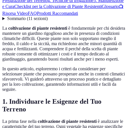
Preparazione del Terreno
4. Tecniche di Irrigazione
5. Manutenzione
e Cura
Checklist per la Coltivazione di Piante Resistenti
Glossario
📺
Risorsa Video
FAQ
Prodotti Raccomandati
Sommario
(
11
sezioni
)
La
coltivazione di piante resistenti
è fondamentale per chi desidera
mantenere un giardino rigoglioso anche in presenza di condizioni
climatiche difficili. Queste piante non solo sopportano meglio il
freddo, il caldo e la siccità, ma richiedono anche minori quantità di
acqua e fertilizzanti. Comprendere il perché della scelta di piante
robuste consente di ottimizzare i costi e il tempo dedicato al
giardinaggio, garantendo buoni risultati anche per i meno esperti.
In questo articolo, esploreremo i criteri da considerare per
selezionare piante che possano prosperare anche in contesti climatici
sfavorevoli. Vi guiderò attraverso un processo pratico e dettagliato
per la loro coltivazione, garantendo informazioni utili e facili da
seguire.
1. Individuare le Esigenze del Tuo
Terreno
La prima fase nella
coltivazione di piante resistenti
è analizzare le
caratteristiche del tuo terreno. Ogni vegetale ha esigenze specifiche