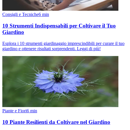
Consigli e Tecniche
6
min
10 Strumenti Indispensabili per Coltivare il Tuo
Giardino
Esplora i 10 strumenti giardinaggio imprescindibili per curare il tuo
giardino e ottenere risultati sorprendenti. Leggi di più!
Piante e Fiori
6
min
10 Piante Resilienti da Coltivare nel Giardino