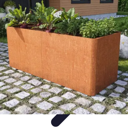
Coltiva il Tuo Giardino
Coltivazione Sostenibile
Piante Aromatiche
Tecniche di
Coltivazione
Coltivazione
Giardinaggio Sostenibile
Coltiva il Tuo Giardino