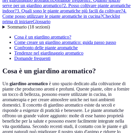
nel giardinaggio aromatico
Domande frequenti
1. Quanto spazio
serve per un giardino aromatico?
2. Posso coltivare piante aromatiche
indoor?
3. Quali sono le piante aromatiche più facili da coltivare?
4.
Come posso utilizzare le piante aromatiche in cucina?
Checklist
prima di iniziare
Glossario
Sommario
(
18
sezioni
)
Cosa è un giardino aromatico?
Come creare un giardino aromatico: guida passo passo
Confronto delle piante aromatiche
Tendenze nel giardinaggio aromatico
Domande frequenti
Cosa è un giardino aromatico?
Un
giardino aromatico
è uno spazio dedicato alla coltivazione di
piante che producono aromi e profumi. Queste piante, oltre a fornire
un tocco di bellezza, possono essere utilizzate in cucina, in
aromaterapia e per creare atmosfere uniche nei tuoi ambienti
domestici. Il concetto di giardino aromatico esiste da secoli e
risponde a esigenze di praticità e benessere. Le piante aromatiche
offrono un grande valore aggiunto: molte di esse hanno proprietà
benefiche per la salute e possono essere facilmente integrate nella
vita quotidiana. Secondo recenti studi, il contatto con le piante e gli
aromi naturali può migliorare il nostro stato d'animo e ridurre lo