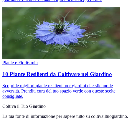
Piante e Fiori
6
min
10 Piante Resilienti da Coltivare nel Giardino
Scopri le migliori piante resilienti per giardini che sfidano le
avversità. Prenditi cura del tuo spazio verde con queste scelte
consigliate.
Coltiva il Tuo Giardino
La tua fonte di informazione per sapere tutto su
coltivailtuogiardino
.