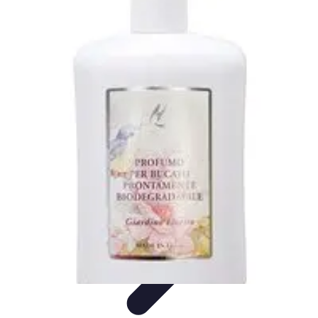
Coltiva il Tuo Giardino
Coltivazione Sostenibile
Piante Aromatiche
Tecniche di
Coltivazione
Coltivazione
Giardinaggio Sostenibile
Coltiva il Tuo Giardino