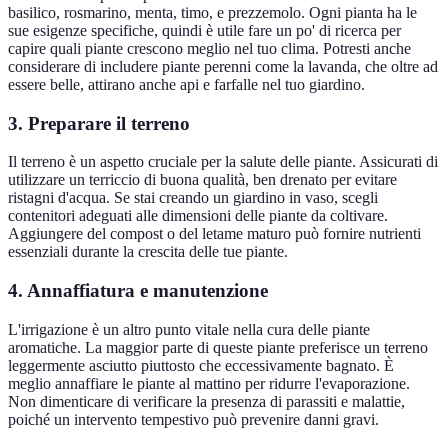
basilico, rosmarino, menta, timo, e prezzemolo. Ogni pianta ha le
sue esigenze specifiche, quindi è utile fare un po' di ricerca per
capire quali piante crescono meglio nel tuo clima. Potresti anche
considerare di includere piante perenni come la lavanda, che oltre ad
essere belle, attirano anche api e farfalle nel tuo giardino.
3. Preparare il terreno
Il terreno è un aspetto cruciale per la salute delle piante. Assicurati di
utilizzare un terriccio di buona qualità, ben drenato per evitare
ristagni d'acqua. Se stai creando un giardino in vaso, scegli
contenitori adeguati alle dimensioni delle piante da coltivare.
Aggiungere del compost o del letame maturo può fornire nutrienti
essenziali durante la crescita delle tue piante.
4. Annaffiatura e manutenzione
L'irrigazione è un altro punto vitale nella cura delle piante
aromatiche. La maggior parte di queste piante preferisce un terreno
leggermente asciutto piuttosto che eccessivamente bagnato. È
meglio annaffiare le piante al mattino per ridurre l'evaporazione.
Non dimenticare di verificare la presenza di parassiti e malattie,
poiché un intervento tempestivo può prevenire danni gravi.