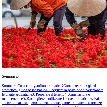
Sommario
Sommario
Cosa è un giardino aromatico?
Come creare un giardino
aromatico: guida passo passo
1. Scegliere la posizione
2. Selezionare
le piante aromatiche
3. Preparare il terreno
4. Annaffiatura e
manutenzione
5. Raccogliere e utilizzare le erbe aromatiche
6. Fai
attenzione alle stagioni
Confronto delle piante aromatiche
Tendenze