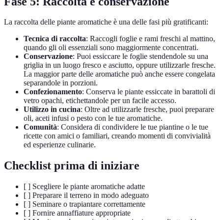
Fase 5: Raccolta e conservazione
La raccolta delle piante aromatiche è una delle fasi più gratificanti:
Tecnica di raccolta
: Raccogli foglie e rami freschi al mattino,
quando gli oli essenziali sono maggiormente concentrati.
Conservazione
: Puoi essiccare le foglie stendendole su una
griglia in un luogo fresco e asciutto, oppure utilizzarle fresche.
La maggior parte delle aromatiche può anche essere congelata
separandole in porzioni.
Confezionamento
: Conserva le piante essiccate in barattoli di
vetro opachi, etichettandole per un facile accesso.
Utilizzo in cucina
: Oltre ad utilizzarle fresche, puoi preparare
oli, aceti infusi o pesto con le tue aromatiche.
Comunità
: Considera di condividere le tue piantine o le tue
ricette con amici o familiari, creando momenti di convivialità
ed esperienze culinarie.
Checklist prima di iniziare
[ ] Scegliere le piante aromatiche adatte
[ ] Preparare il terreno in modo adeguato
[ ] Seminare o trapiantare correttamente
[ ] Fornire annaffiature appropriate