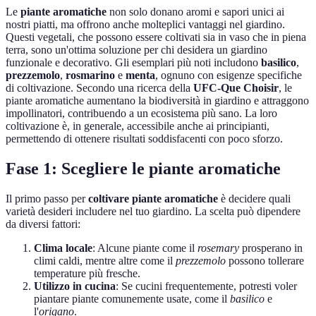
Le
piante aromatiche
non solo donano aromi e sapori unici ai
nostri piatti, ma offrono anche molteplici vantaggi nel giardino.
Questi vegetali, che possono essere coltivati sia in vaso che in piena
terra, sono un'ottima soluzione per chi desidera un giardino
funzionale e decorativo. Gli esemplari più noti includono
basilico
,
prezzemolo
,
rosmarino
e
menta
, ognuno con esigenze specifiche
di coltivazione. Secondo una ricerca della
UFC-Que Choisir
, le
piante aromatiche aumentano la biodiversità in giardino e attraggono
impollinatori, contribuendo a un ecosistema più sano. La loro
coltivazione è, in generale, accessibile anche ai principianti,
permettendo di ottenere risultati soddisfacenti con poco sforzo.
Fase 1: Scegliere le piante aromatiche
Il primo passo per
coltivare piante aromatiche
è decidere quali
varietà desideri includere nel tuo giardino. La scelta può dipendere
da diversi fattori:
Clima locale
: Alcune piante come il
rosemary
prosperano in
climi caldi, mentre altre come il
prezzemolo
possono tollerare
temperature più fresche.
Utilizzo in cucina
: Se cucini frequentemente, potresti voler
piantare piante comunemente usate, come il
basilico
e
l'
origano
.