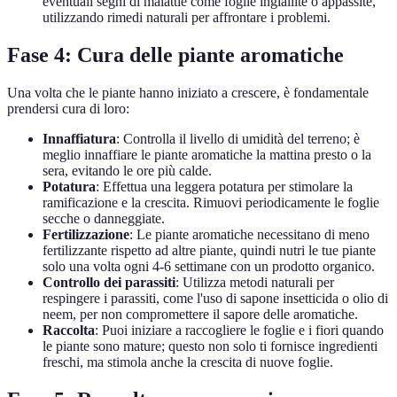
eventuali segni di malattie come foglie ingiallite o appassite,
utilizzando rimedi naturali per affrontare i problemi.
Fase 4: Cura delle piante aromatiche
Una volta che le piante hanno iniziato a crescere, è fondamentale
prendersi cura di loro:
Innaffiatura
: Controlla il livello di umidità del terreno; è
meglio innaffiare le piante aromatiche la mattina presto o la
sera, evitando le ore più calde.
Potatura
: Effettua una leggera potatura per stimolare la
ramificazione e la crescita. Rimuovi periodicamente le foglie
secche o danneggiate.
Fertilizzazione
: Le piante aromatiche necessitano di meno
fertilizzante rispetto ad altre piante, quindi nutri le tue piante
solo una volta ogni 4-6 settimane con un prodotto organico.
Controllo dei parassiti
: Utilizza metodi naturali per
respingere i parassiti, come l'uso di sapone insetticida o olio di
neem, per non compromettere il sapore delle aromatiche.
Raccolta
: Puoi iniziare a raccogliere le foglie e i fiori quando
le piante sono mature; questo non solo ti fornisce ingredienti
freschi, ma stimola anche la crescita di nuove foglie.