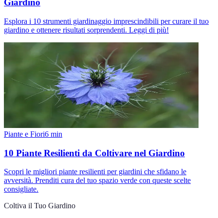
Giardino
Esplora i 10 strumenti giardinaggio imprescindibili per curare il tuo
giardino e ottenere risultati sorprendenti. Leggi di più!
Piante e Fiori
6
min
10 Piante Resilienti da Coltivare nel Giardino
Scopri le migliori piante resilienti per giardini che sfidano le
avversità. Prenditi cura del tuo spazio verde con queste scelte
consigliate.
Coltiva il Tuo Giardino