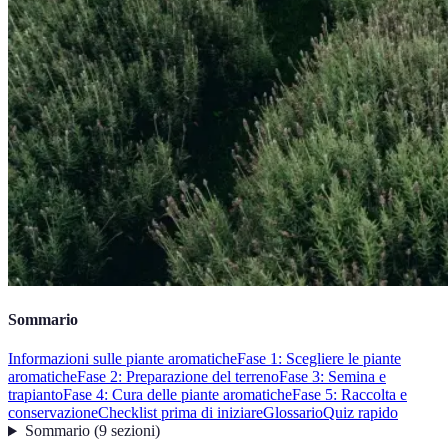
Sommario
Informazioni sulle piante aromatiche
Fase 1: Scegliere le piante
aromatiche
Fase 2: Preparazione del terreno
Fase 3: Semina e
trapianto
Fase 4: Cura delle piante aromatiche
Fase 5: Raccolta e
conservazione
Checklist prima di iniziare
Glossario
Quiz rapido
Sommario
(
9
sezioni
)