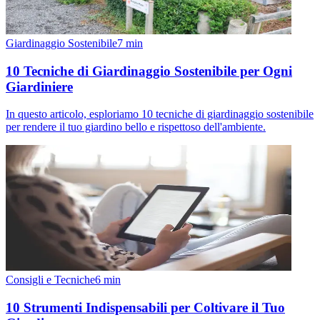
Giardinaggio Sostenibile
7
min
10 Tecniche di Giardinaggio Sostenibile per Ogni
Giardiniere
In questo articolo, esploriamo 10 tecniche di giardinaggio sostenibile
per rendere il tuo giardino bello e rispettoso dell'ambiente.
Consigli e Tecniche
6
min
10 Strumenti Indispensabili per Coltivare il Tuo