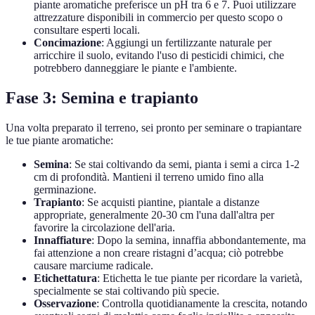
piante aromatiche preferisce un pH tra 6 e 7. Puoi utilizzare
attrezzature disponibili in commercio per questo scopo o
consultare esperti locali.
Concimazione
: Aggiungi un fertilizzante naturale per
arricchire il suolo, evitando l'uso di pesticidi chimici, che
potrebbero danneggiare le piante e l'ambiente.
Fase 3: Semina e trapianto
Una volta preparato il terreno, sei pronto per seminare o trapiantare
le tue piante aromatiche:
Semina
: Se stai coltivando da semi, pianta i semi a circa 1-2
cm di profondità. Mantieni il terreno umido fino alla
germinazione.
Trapianto
: Se acquisti piantine, piantale a distanze
appropriate, generalmente 20-30 cm l'una dall'altra per
favorire la circolazione dell'aria.
Innaffiature
: Dopo la semina, innaffia abbondantemente, ma
fai attenzione a non creare ristagni d’acqua; ciò potrebbe
causare marciume radicale.
Etichettatura
: Etichetta le tue piante per ricordare la varietà,
specialmente se stai coltivando più specie.
Osservazione
: Controlla quotidianamente la crescita, notando