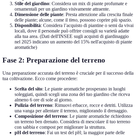
Stile del giardino
: Considera un mix di piante profumate e
ornamentali per un giardino visivamente attraente.
Dimensione delle piante
: Presta attenzione alla crescita finale
delle piante; alcune, come il
timo
, possono coprire più spazio.
Disponibilità
: Considera l’acquisto di piantine o semi da vivai
locali, dove il personale può offrire consigli su varietà adatte
alla tua area. (Dati dell'INSEE sugli acquisti di giardinaggio
nel 2025 indicano un aumento del 15% nell'acquisto di piante
aromatiche)
Fase 2: Preparazione del terreno
Una preparazione accurata del terreno è cruciale per il successo della
tua coltivazione. Ecco come procedere:
Scelta del sito
: Le piante aromatiche prosperano in luoghi
soleggiati, quindi scegli una zona del tuo giardino che riceva
almeno 6 ore di sole al giorno.
Pulizia del terreno
: Rimuovi erbacce, rocce e detriti. Utilizza
una vanga per allentare il terreno, migliorando il drenaggio.
Composizione del terreno
: Le piante aromatiche richiedono
un terreno ben drenato. Considera di mescolare il tuo terreno
con sabbia e compost per migliorare la struttura.
pH del terreno
: Fai un test del pH; la maggior parte delle