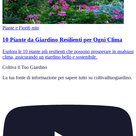
Piante e Fiori
6
min
10 Piante da Giardino Resilienti per Ogni Clima
Esplora le 10 piante più resilienti che possono prosperare in qualsiasi
clima, assicurando un giardino bello e sostenibile.
Coltiva il Tuo Giardino
La tua fonte di informazione per sapere tutto su
coltivailtuogiardino
.