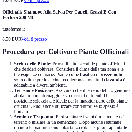
10.61
EUR
Vedi il prezzo
Officinalis Shampoo Alla Salvia Per Capelli Grassi E Con
Forfora 200 Ml
tuttofarma.it
8.50
EUR
Vedi il prezzo
Procedura per Coltivare Piante Officinali
Scelta delle Piante
: Prima di tutto, scegli le piante officinali
che desideri coltivare. Considera il clima della tua zona e le
tue esigenze culinarie. Piante come
basilico
e
prezzemolo
sono ottime per le cucine mediterranee, mentre la
lavanda
è
adattabile a diversi ambienti.
Terreno e Posizione
: Assicurati che il terreno del tuo giardino
abbia un buon drenaggio e sia ricco di nutrienti. Una
posizione soleggiata è ideale per la maggior parte delle piante
officinali. Puoi anche utilizzare contenitori se lo spazio è
limitato.
Semina e Trapianto
: Puoi seminare i semi direttamente nel
terreno o iniziare in un semenzaio. Dopo alcune settimane,
quando le piantine sono abbastanza robuste, puoi trapiantarle