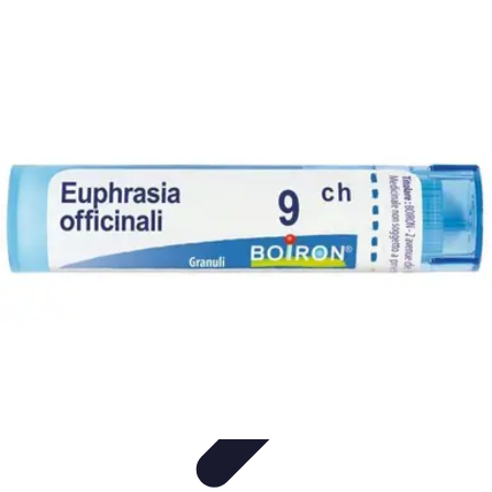
Coltiva il Tuo Giardino
Coltivazione Sostenibile
Piante Aromatiche
Tecniche di
Coltivazione
Coltivazione
Giardinaggio Sostenibile
Coltiva il Tuo Giardino