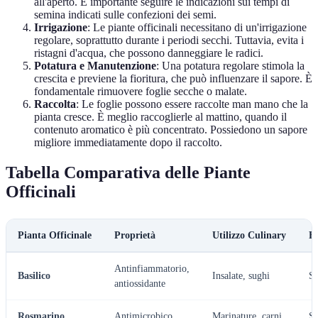
all'aperto. È importante seguire le indicazioni sui tempi di
semina indicati sulle confezioni dei semi.
Irrigazione
: Le piante officinali necessitano di un'irrigazione
regolare, soprattutto durante i periodi secchi. Tuttavia, evita i
ristagni d'acqua, che possono danneggiare le radici.
Potatura e Manutenzione
: Una potatura regolare stimola la
crescita e previene la fioritura, che può influenzare il sapore. È
fondamentale rimuovere foglie secche o malate.
Raccolta
: Le foglie possono essere raccolte man mano che la
pianta cresce. È meglio raccoglierle al mattino, quando il
contenuto aromatico è più concentrato. Possiedono un sapore
migliore immediatamente dopo il raccolto.
Tabella Comparativa delle Piante
Officinali
Pianta Officinale
Proprietà
Utilizzo Culinary
Fa
Antinfiammatorio,
Basilico
Insalate, sughi
Sì
antiossidante
Rosmarino
Antimicrobico
Marinature, carni
Sì