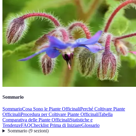
Sommario
Sommario
Cosa Sono le Piante Officinali
Perché Coltivare Piante
Officinali
Procedura per Coltivare Piante Officinali
Tabella
Comparativa delle Piante Officinali
Statistiche e
Tendenze
FAQ
Checklist Prima di Iniziare
Glossario
Sommario
(
9
sezioni
)