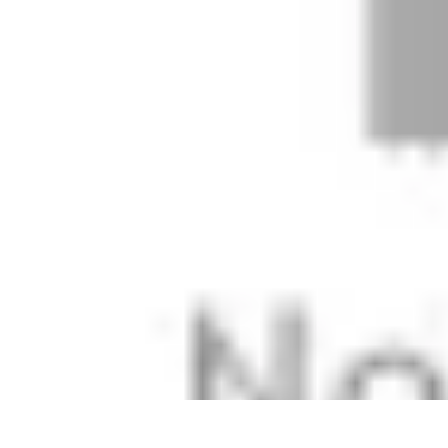
Coltiva il Tuo Giardino
Coltivazione Sostenibile
Piante Aromatiche
Tecniche di Coltivazione
Co
Coltiva il Tuo Giardino