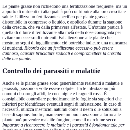
Le piante grasse non richiedono una fertilizzazione frequente, ma un
apporto di nutrienti di alta qualità può contribuire alla loro crescita e
salute. Utilizza un fertilizzante specifico per piante grasse,
disponibile in compresse o liquido, e applicalo durante la stagione
della crescita, che va dalla primavera all'estate. Un'ottima pratica è
quella di diluire il fertilizzante alla metà della dose consigliata per
evitare un eccesso di nutrienti. Fai attenzione alle piante che
mostrano segni di ingiallimento; ciò potrebbe indicare una mancanza
di nutrienti.
Ricorda che un fertilizzante eccessivo può essere
dannoso, causare bruciature radicali e compromettere la crescita
delle tue piante.
Controllo dei parassiti e malattie
Anche se le piante grasse sono generalmente resistenti a malattie e
parassiti, possono a volte essere colpite. Tra le infestazioni più
comuni ci sono gli afidi, le cocciniglie e i ragnetti rossi. È
consigliabile controllare periodicamente le foglie sia superiori che
inferiori per identificare eventuali segni di infestazione. In caso di
necessità, utilizza insetticidi naturali come il neem o le soluzioni a
base di sapone. Inoltre, mantenere un buon aerazione attorno alle
piante può prevenire malattie fungine, come il marciume secco.
Imparare a riconoscere le malattie e i parassiti è fondamentale per