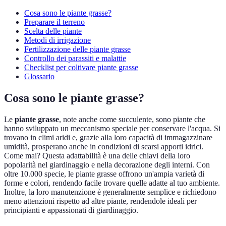
Cosa sono le piante grasse?
Preparare il terreno
Scelta delle piante
Metodi di irrigazione
Fertilizzazione delle piante grasse
Controllo dei parassiti e malattie
Checklist per coltivare piante grasse
Glossario
Cosa sono le piante grasse?
Le
piante grasse
, note anche come succulente, sono piante che
hanno sviluppato un meccanismo speciale per conservare l'acqua. Si
trovano in climi aridi e, grazie alla loro capacità di immagazzinare
umidità, prosperano anche in condizioni di scarsi apporti idrici.
Come mai? Questa adattabilità è una delle chiavi della loro
popolarità nel giardinaggio e nella decorazione degli interni. Con
oltre 10.000 specie, le piante grasse offrono un'ampia varietà di
forme e colori, rendendo facile trovare quelle adatte al tuo ambiente.
Inoltre, la loro manutenzione è generalmente semplice e richiedono
meno attenzioni rispetto ad altre piante, rendendole ideali per
principianti e appassionati di giardinaggio.