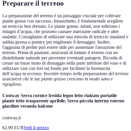
Preparare il terreno
La preparazione del terreno è un passaggio cruciale per coltivare
piante grasse con successo. Innanzitutto, è fondamentale scegliere
un terriccio ben drenato. Le piante grasse, infatti, non tollerano i
ristagni d’acqua, che possono causare marciume radicale e altre
malattie. Consigliamo di utilizzare una miscela di terriccio standard e
sabbia grossa o pomice per migliorare il drenaggio. Inoltre,
l'aggiunta di perlite può essere utile per aumentare l'aerazione del
terreno. Prima di piantare, assicurati di trattare il terreno con un
disinfettante naturale per prevenire eventuali patogeni. Ricorda di
creare un buon strato di drenaggio nella parte inferiore del vaso e di
utilizzare vasi con fori sul fondo per facilitare la fuoriuscita
dell’acqua in eccesso.
Investire tempo nella preparazione del terreno
assicurerà che le tue piante grasse crescano in modo sano e
rigoglioso.
Costway Serra cornice fredda legno letto rialzato portatile
piante tetto trasparente apribile, Serra piccola interno esterno
giardino veranda balcone
costway.it
62.99
EUR
Vedi il prezzo