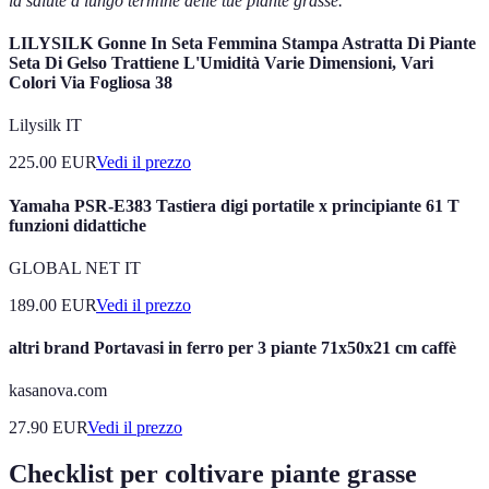
la salute a lungo termine delle tue piante grasse.
LILYSILK Gonne In Seta Femmina Stampa Astratta Di Piante
Seta Di Gelso Trattiene L'Umidità Varie Dimensioni, Vari
Colori Via Fogliosa 38
Lilysilk IT
225.00
EUR
Vedi il prezzo
Yamaha PSR-E383 Tastiera digi portatile x principiante 61 T
funzioni didattiche
GLOBAL NET IT
189.00
EUR
Vedi il prezzo
altri brand Portavasi in ferro per 3 piante 71x50x21 cm caffè
kasanova.com
27.90
EUR
Vedi il prezzo
Checklist per coltivare piante grasse