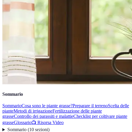
Sommario
Sommario
Cosa sono le piante grasse?
Preparare il terreno
Scelta delle
piante
Metodi di irrigazione
Fertilizzazione delle piante
grasse
Controllo dei parassiti e malattie
Checklist per coltivare piante
grasse
Glossario
📺 Risorsa Video
Sommario
(
10
sezioni
)