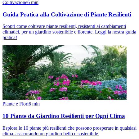
Coltivazione
6
min
Guida Pratica alla Coltivazione di Piante Resilienti
Scopri come coltivare piante resilienti, resistenti ai cambiamenti
climatici, per un giardino sostenibile e fiorente. Leggi la nostra guida
pratica!
Piante e Fiori
6
min
10 Piante da Giardino Resilienti per Ogni Clima
Esplora le 10 piante più resilienti che possono prosperare in qualsiasi
clima, assicurando un giardino bello e sostenibile.