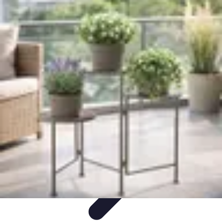
Coltiva il Tuo Giardino
Coltivazione Sostenibile
Piante Aromatiche
Tecniche di
Coltivazione
Coltivazione
Giardinaggio Sostenibile
Coltiva il Tuo Giardino