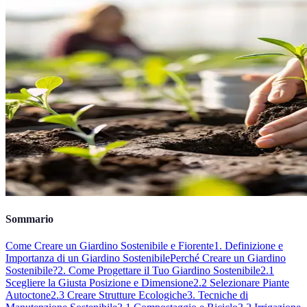
Sommario
Come Creare un Giardino Sostenibile e Fiorente
1. Definizione e
Importanza di un Giardino Sostenibile
Perché Creare un Giardino
Sostenibile?
2. Come Progettare il Tuo Giardino Sostenibile
2.1
Scegliere la Giusta Posizione e Dimensione
2.2 Selezionare Piante
Autoctone
2.3 Creare Strutture Ecologiche
3. Tecniche di