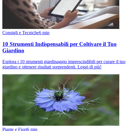
Consigli e Tecniche
6
min
10 Strumenti Indispensabili per Coltivare il Tuo
Giardino
Esplora i 10 strumenti giardinaggio imprescindibili per curare il tuo
giardino e ottenere risultati sorprendenti. Leggi di più!
Piante e Fiori
6
min