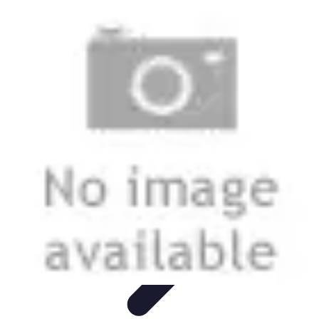
Coltiva il Tuo Giardino
Coltivazione Sostenibile
Piante Aromatiche
Tecniche di
Coltivazione
Coltivazione
Giardinaggio Sostenibile
Coltiva il Tuo Giardino