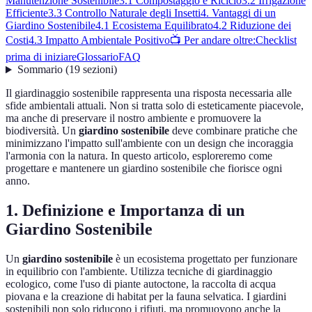
Manutenzione Sostenibile
3.1 Compostaggio e Riciclo
3.2 Irrigazione
Efficiente
3.3 Controllo Naturale degli Insetti
4. Vantaggi di un
Giardino Sostenibile
4.1 Ecosistema Equilibrato
4.2 Riduzione dei
Costi
4.3 Impatto Ambientale Positivo
📺 Per andare oltre:
Checklist
prima di iniziare
Glossario
FAQ
Sommario
(
19
sezioni
)
Il giardinaggio sostenibile rappresenta una risposta necessaria alle
sfide ambientali attuali. Non si tratta solo di esteticamente piacevole,
ma anche di preservare il nostro ambiente e promuovere la
biodiversità. Un
giardino sostenibile
deve combinare pratiche che
minimizzano l'impatto sull'ambiente con un design che incoraggia
l'armonia con la natura. In questo articolo, esploreremo come
progettare e mantenere un giardino sostenibile che fiorisce ogni
anno.
1. Definizione e Importanza di un
Giardino Sostenibile
Un
giardino sostenibile
è un ecosistema progettato per funzionare
in equilibrio con l'ambiente. Utilizza tecniche di giardinaggio
ecologico, come l'uso di piante autoctone, la raccolta di acqua
piovana e la creazione di habitat per la fauna selvatica. I giardini
sostenibili non solo riducono i rifiuti, ma promuovono anche la