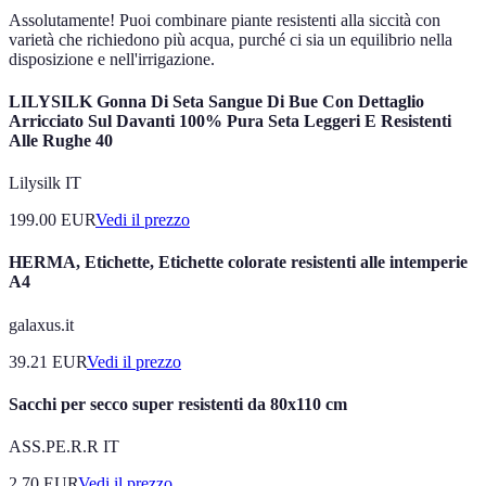
Assolutamente! Puoi combinare piante resistenti alla siccità con
varietà che richiedono più acqua, purché ci sia un equilibrio nella
disposizione e nell'irrigazione.
LILYSILK Gonna Di Seta Sangue Di Bue Con Dettaglio
Arricciato Sul Davanti 100% Pura Seta Leggeri E Resistenti
Alle Rughe 40
Lilysilk IT
199.00
EUR
Vedi il prezzo
HERMA, Etichette, Etichette colorate resistenti alle intemperie
A4
galaxus.it
39.21
EUR
Vedi il prezzo
Sacchi per secco super resistenti da 80x110 cm
ASS.PE.R.R IT
2.70
EUR
Vedi il prezzo