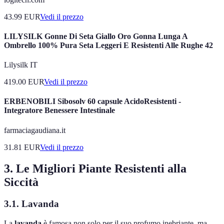
43.99
EUR
Vedi il prezzo
LILYSILK Gonne Di Seta Giallo Oro Gonna Lunga A
Ombrello 100% Pura Seta Leggeri E Resistenti Alle Rughe 42
Lilysilk IT
419.00
EUR
Vedi il prezzo
ERBENOBILI Sibosolv 60 capsule AcidoResistenti -
Integratore Benessere Intestinale
farmaciagaudiana.it
31.81
EUR
Vedi il prezzo
3. Le Migliori Piante Resistenti alla
Siccità
3.1. Lavanda
La
lavanda
è famosa non solo per il suo profumo inebriante, ma