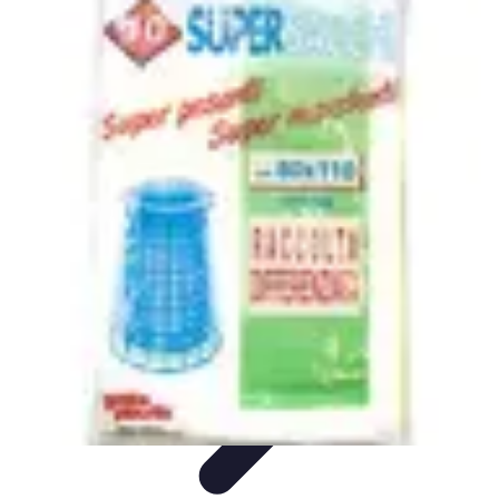
Coltiva il Tuo Giardino
Coltivazione Sostenibile
Piante Aromatiche
Tecniche di
Coltivazione
Coltivazione
Giardinaggio Sostenibile
Coltiva il Tuo Giardino