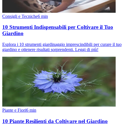
Consigli e Tecniche
6
min
10 Strumenti Indispensabili per Coltivare il Tuo
Giardino
Esplora i 10 strumenti giardinaggio imprescindibili per curare il tuo
giardino e ottenere risultati sorprendenti. Leggi di più!
Piante e Fiori
6
min
10 Piante Resilienti da Coltivare nel Giardino