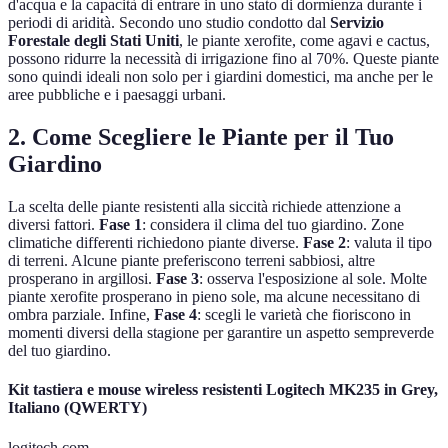
d'acqua e la capacità di entrare in uno stato di dormienza durante i
periodi di aridità. Secondo uno studio condotto dal
Servizio
Forestale degli Stati Uniti
, le piante xerofite, come agavi e cactus,
possono ridurre la necessità di irrigazione fino al 70%. Queste piante
sono quindi ideali non solo per i giardini domestici, ma anche per le
aree pubbliche e i paesaggi urbani.
2. Come Scegliere le Piante per il Tuo
Giardino
La scelta delle piante resistenti alla siccità richiede attenzione a
diversi fattori.
Fase 1
: considera il clima del tuo giardino. Zone
climatiche differenti richiedono piante diverse.
Fase 2
: valuta il tipo
di terreni. Alcune piante preferiscono terreni sabbiosi, altre
prosperano in argillosi.
Fase 3
: osserva l'esposizione al sole. Molte
piante xerofite prosperano in pieno sole, ma alcune necessitano di
ombra parziale. Infine,
Fase 4
: scegli le varietà che fioriscono in
momenti diversi della stagione per garantire un aspetto sempreverde
del tuo giardino.
Kit tastiera e mouse wireless resistenti Logitech MK235 in Grey,
Italiano (QWERTY)
logitech.com