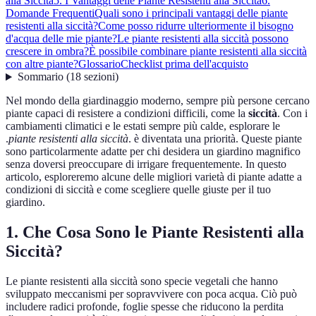
alla Siccità
5. I Vantaggi delle Piante Resistenti alla Siccità
6.
Domande Frequenti
Quali sono i principali vantaggi delle piante
resistenti alla siccità?
Come posso ridurre ulteriormente il bisogno
d'acqua delle mie piante?
Le piante resistenti alla siccità possono
crescere in ombra?
È possibile combinare piante resistenti alla siccità
con altre piante?
Glossario
Checklist prima dell'acquisto
Sommario
(
18
sezioni
)
Nel mondo della giardinaggio moderno, sempre più persone cercano
piante capaci di resistere a condizioni difficili, come la
siccità
. Con i
cambiamenti climatici e le estati sempre più calde, esplorare le
.
piante resistenti alla siccità
. è diventata una priorità. Queste piante
sono particolarmente adatte per chi desidera un giardino magnifico
senza doversi preoccupare di irrigare frequentemente. In questo
articolo, esploreremo alcune delle migliori varietà di piante adatte a
condizioni di siccità e come scegliere quelle giuste per il tuo
giardino.
1. Che Cosa Sono le Piante Resistenti alla
Siccità?
Le piante resistenti alla siccità sono specie vegetali che hanno
sviluppato meccanismi per sopravvivere con poca acqua. Ciò può
includere radici profonde, foglie spesse che riducono la perdita