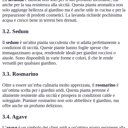
anche per la sua resistenza alla siccità. Questa pianta aromatica non
solo aggiunge bellezza al giardino ma è anche utile in cucina e per la
preparazione di prodotti cosmetici. La lavanda richiede pochissima
acqua e cresce bene in terreni ben drenati.
3.2. Sedum
Il
sedum
è un'altra pianta succulenta che si adatta perfettamente a
condizioni di siccità. Queste piante hanno foglie spesse che
immagazzinano acqua, rendendole ideali per giardini rocciosi o
aiuole. Sono disponibili in varie forme e colori, il che le rende
versatili per qualsiasi giardino.
3.3. Rosmarino
Oltre a essere un’erba culinaria molto apprezzata, il
rosmarino
è
un’ottima scelta per i giardini aridi. Questa pianta perenne è
altamente resistente alla siccità e prospera in condizioni calde e
soleggiate. Piantare rosmarino non solo abbellisce il giardino, ma
offre anche un profumo delizioso.
3.4. Agave
L'
agave
è un simbolo dei climi aridi e un'ottima pianta resistente alla