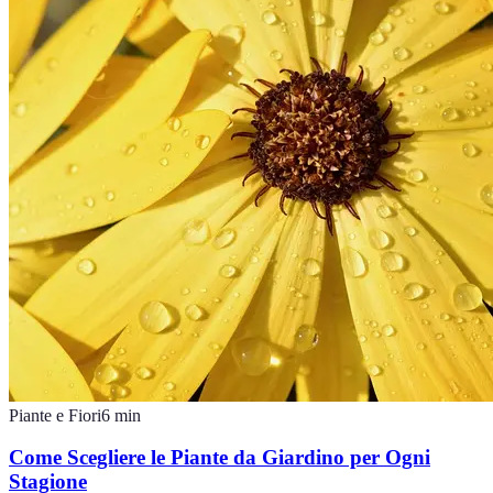
Piante e Fiori
6
min
Come Scegliere le Piante da Giardino per Ogni
Stagione