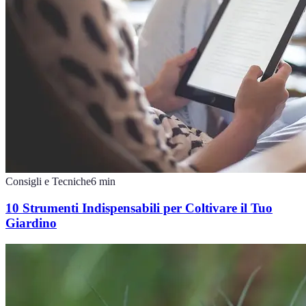
Consigli e Tecniche
6
min
10 Strumenti Indispensabili per Coltivare il Tuo
Giardino