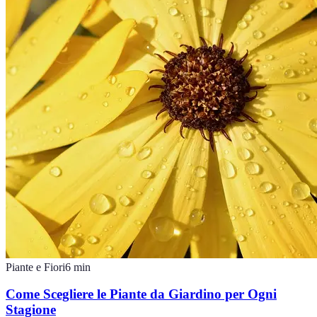
Piante e Fiori
6
min
Come Scegliere le Piante da Giardino per Ogni
Stagione