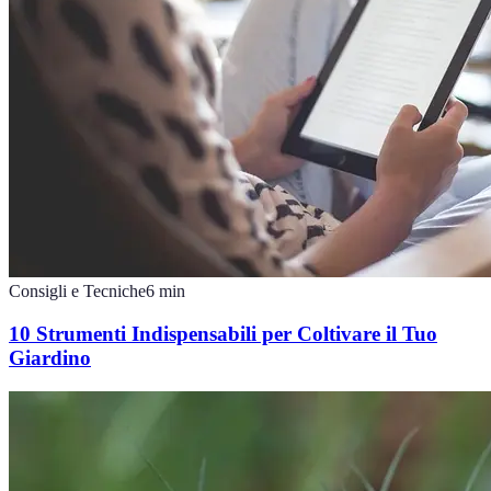
Consigli e Tecniche
6
min
10 Strumenti Indispensabili per Coltivare il Tuo
Giardino