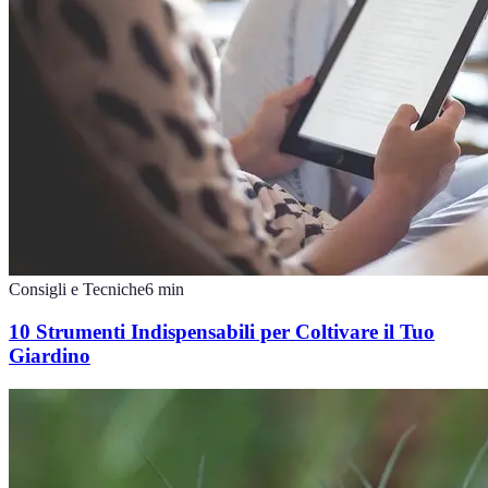
Consigli e Tecniche
6
min
10 Strumenti Indispensabili per Coltivare il Tuo
Giardino