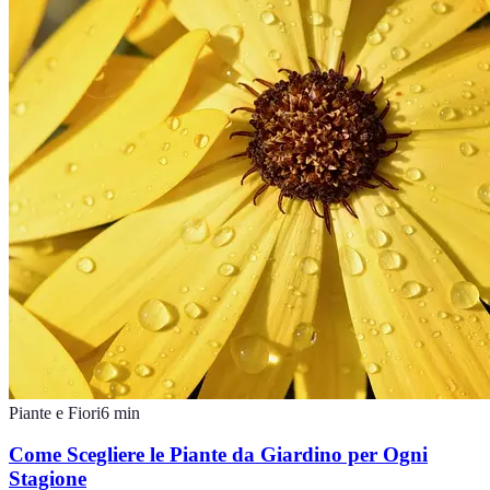
Piante e Fiori
6
min
Come Scegliere le Piante da Giardino per Ogni
Stagione