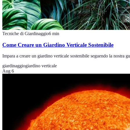
Tecniche di Giardinaggio
6
min
Come Creare un Giardino Verticale Sostenibile
Impara a creare un giardino verticale sostenibile seguendo la nostra g
giardinaggio
giardino verticale
Aug 6