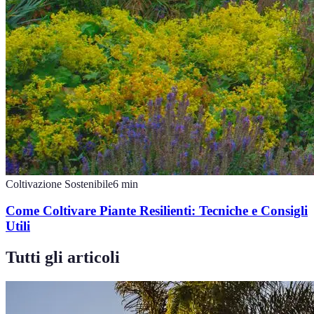
Coltivazione Sostenibile
6
min
Come Coltivare Piante Resilienti: Tecniche e Consigli
Utili
Tutti gli articoli