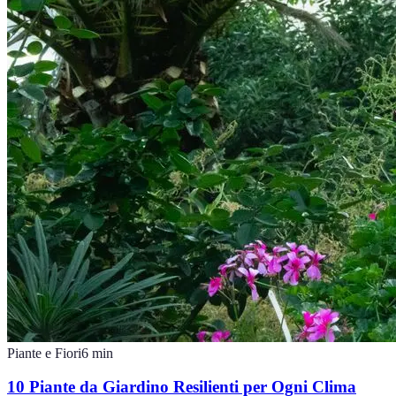
Piante e Fiori
6
min
10 Piante da Giardino Resilienti per Ogni Clima