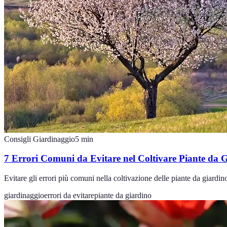
Consigli Giardinaggio
5
min
7 Errori Comuni da Evitare nel Coltivare Piante da 
Evitare gli errori più comuni nella coltivazione delle piante da giardi
giardinaggio
errori da evitare
piante da giardino