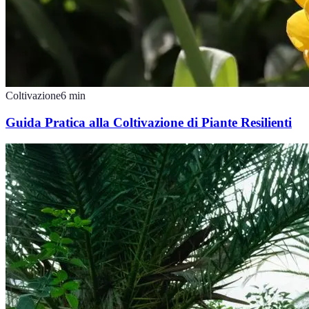
Coltivazione
6
min
Guida Pratica alla Coltivazione di Piante Resilienti