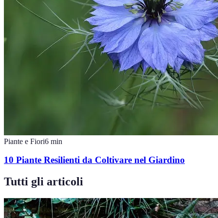
Piante e Fiori
6
min
10 Piante Resilienti da Coltivare nel Giardino
Tutti gli articoli