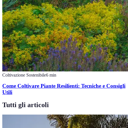
Coltivazione Sostenibile
6
min
Come Coltivare Piante Resilienti: Tecniche e Consigli
Utili
Tutti gli articoli